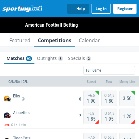
Help
Log in
Register
American Football Betting
Featured
Competitions
Calendar
Matches
Outrights
Specials
93
8
2
Full Game
CANADA | CFL
Spread
Total
Money Line
+6,5
O 54,5
Elks
3.50
0
@
1.90
1.80
Alouettes
-6,5
U 54,5
7
1.28
1.85
1.95
Q1 < 1 min
LIVE
+7,5
O 56,5
Tiger-Cats