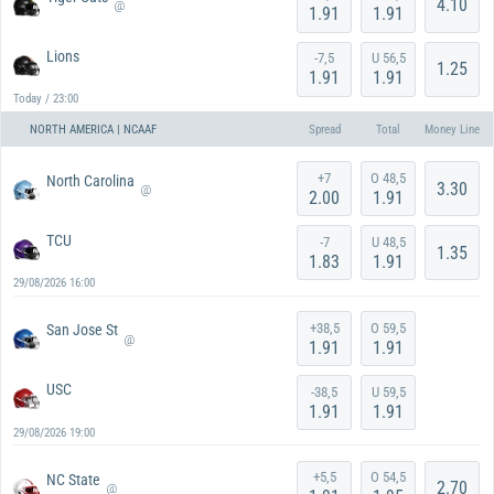
4.10
@
1.91
1.91
Lions
-7,5
U 56,5
1.25
1.91
1.91
Today / 23:00
NORTH AMERICA | NCAAF
Spread
Total
Money Line
+7
O 48,5
North Carolina
3.30
@
2.00
1.91
TCU
-7
U 48,5
1.35
1.83
1.91
29/08/2026 16:00
+38,5
O 59,5
San Jose St
@
1.91
1.91
USC
-38,5
U 59,5
1.91
1.91
29/08/2026 19:00
+5,5
O 54,5
NC State
2.70
@