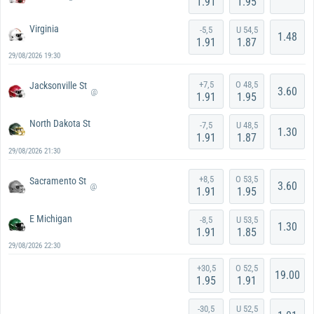
1.91
1.95
Virginia
-5,5
U 54,5
1.48
1.91
1.87
29/08/2026 19:30
+7,5
O 48,5
Jacksonville St
3.60
@
1.91
1.95
North Dakota St
-7,5
U 48,5
1.30
1.91
1.87
29/08/2026 21:30
+8,5
O 53,5
Sacramento St
3.60
@
1.91
1.95
E Michigan
-8,5
U 53,5
1.30
1.91
1.85
29/08/2026 22:30
+30,5
O 52,5
19.00
1.95
1.91
-30,5
U 52,5