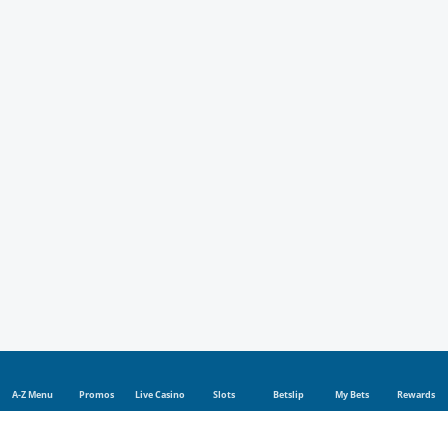
A-Z Menu
Promos
Live Casino
Slots
Betslip
My Bets
Rewards