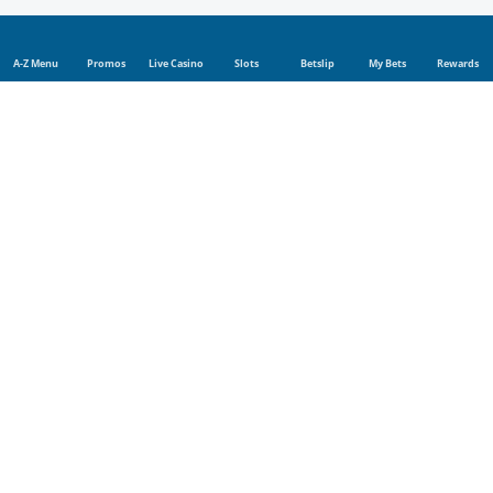
A-Z Menu
Promos
Live Casino
Slots
Betslip
My Bets
Rewards
Sports
Sports betting
Live betting
Football
Tennis
Rugby
Cricket
Golf
UFC
Basketball
Boxing
Champions League
Blog
Company
Affiliate program
Bookmaker License
WCGRB Notices
FICA
About us