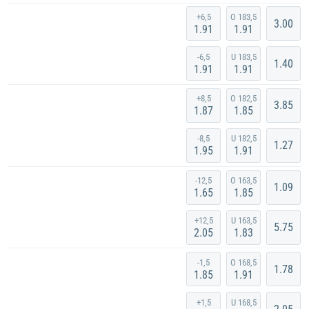
+6,5
O 183,5
3.00
1.91
1.91
-6,5
U 183,5
1.40
1.91
1.91
+8,5
O 182,5
3.85
1.87
1.85
-8,5
U 182,5
1.27
1.95
1.91
-12,5
O 163,5
1.09
1.65
1.85
+12,5
U 163,5
5.75
2.05
1.83
-1,5
O 168,5
1.78
1.85
1.91
+1,5
U 168,5