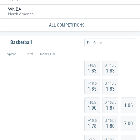
WNBA
North America
ALL COMPETITIONS
Basketball
Full Game
Spread
Total
Money Line
-18,5
O 140,5
1.83
1.83
+18,5
U 140,5
1.85
1.83
-10,5
O 162,5
1.06
1.90
1.87
+10,5
U 162,5
7.00
1.78
1.80
-3,5
O 165,5