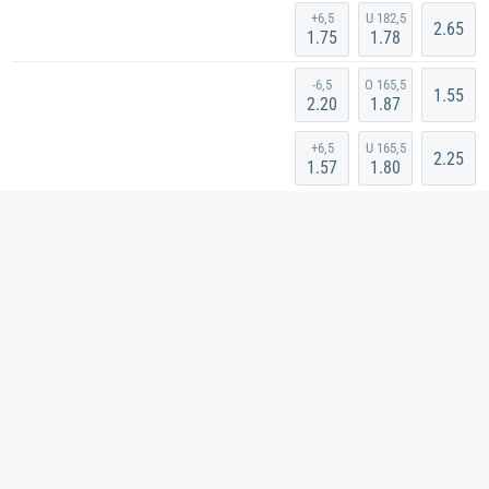
+6,5
U 182,5
2.65
1.75
1.78
-6,5
O 165,5
1.55
2.20
1.87
+6,5
U 165,5
2.25
1.57
1.80