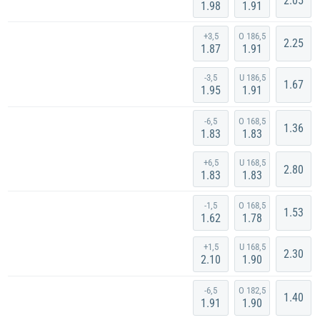
2.05
1.98
1.91
+3,5
O 186,5
2.25
1.87
1.91
-3,5
U 186,5
1.67
1.95
1.91
-6,5
O 168,5
1.36
1.83
1.83
+6,5
U 168,5
2.80
1.83
1.83
-1,5
O 168,5
1.53
1.62
1.78
+1,5
U 168,5
2.30
2.10
1.90
-6,5
O 182,5
1.40
1.91
1.90